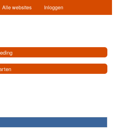
Alle websites
Inloggen
leding
arten