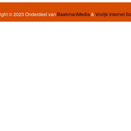
ight © 2023 Onderdeel van
BaakmanMedia
&
Vrolijk Internet S