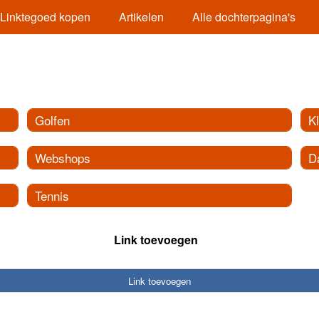
Linktegoed kopen
Artikelen
Alle dochterpagina's
Golfen
K
Webshops
D
Tennis
Link toevoegen
Link toevoegen